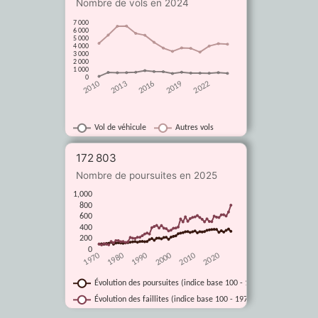
Nombre de vols en 2024
7 000
6 000
5 000
4 000
3 000
2 000
1 000
0
2010
2013
2016
2019
2022
Vol de véhicule
Autres vols
172 803
Nombre de poursuites en 2025
1,000
800
600
400
200
0
1970
1980
1990
2000
2010
2020
Évolution des poursuites (indice base 100 - 1970 année de référ
Évolution des faillites (indice base 100 - 1970 année de référenc