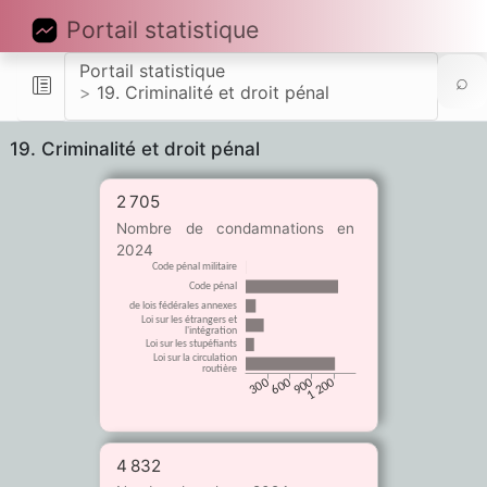
Portail statistique
Portail statistique
⌕
19. Criminalité et droit pénal
19. Criminalité et droit pénal
2 705
Nombre de condamnations en
2024
Code pénal militaire
Code pénal
de lois fédérales annexes
Loi sur les étrangers et
l'intégration
Loi sur les stupéfiants
Loi sur la circulation
routière
300
600
900
1 200
4 832